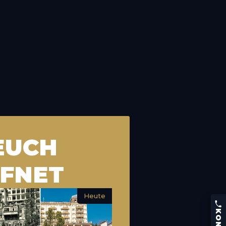
EUCH
FNET
KONTAKT
Heute
Telefon:
+43 (0) 664 426 53 86
Kaiser Franz Josef-Straße 9