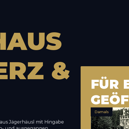
HAUS
ERZ
&
FÜR 
GEÖF
Damals
haus Jägerhäusl mit Hingabe
ein- und ausgegangen,