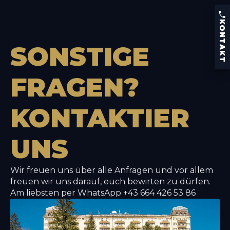
KONTAKT
Telefon:
+43 (0) 664 426 53 86
KONTAKT
Kaiser Franz Josef-Straße 9
5640 Bad Gastein, Österreich
SONSTIGE
Speisekarte
Reservieren
FRAGEN?
KONTAKTIER
UNS
Wir freuen uns über alle Anfragen und vor allem
freuen wir uns darauf, euch bewirten zu dürfen.
Am liebsten per WhatsApp +43 664 426 53 86