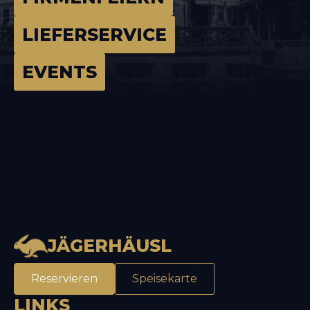
LIEFERSERVICE
EVENTS
JÄGERHÄUSL
Reservieren
Speisekarte
LINKS