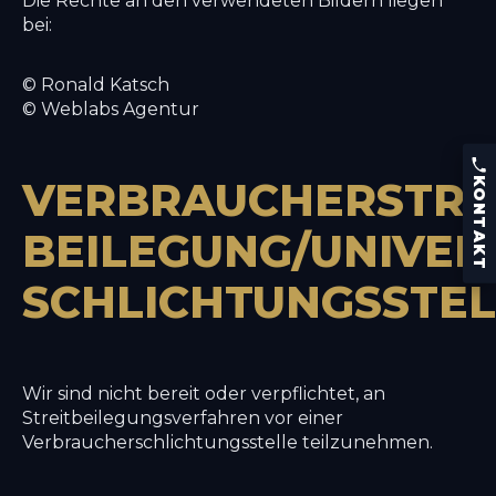
Die Rechte an den verwendeten Bildern liegen
bei:
© Ronald Katsch
© Weblabs Agentur
KONTAKT
Telefon:
+43 (0) 664 426 53 86
VERBRAUCHER­STRE
KONTAKT
Kaiser Franz Josef-Straße 9
5640 Bad Gastein, Österreich
BEILEGUNG/UNIVER
Speisekarte
Reservieren
SCHLICHTUNGS­STE
Wir sind nicht bereit oder verpflichtet, an
Streitbeilegungsverfahren vor einer
Verbraucherschlichtungsstelle teilzunehmen.